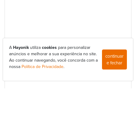
A
Hayonik
utiliza
cookies
para personalizar
anúncios e melhorar a sua experiência no site.
continuar
Ao continuar navegando, você concorda com a
e fechar
nossa
Política de Privacidade
.
POTÊNCIA QUE LEVA SUPERIORIDADE: CONHEÇA OS
NOVOS AMPLIFICADORES HAYONIK
14/11/2025