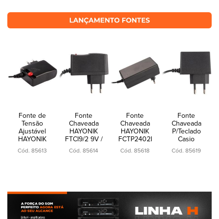
Fonte de
Fonte
Fonte
Fonte
Tensão
Chaveada
Chaveada
Chaveada
Ajustável
HAYONIK
HAYONIK
P/Teclado
HAYONIK
FTCI9/2 9V /
FCTP2402I
Casio
FTR200 2A
2A 18W P4
24V / 2A
HAYONIK
Cód. 85613
Cód. 85614
Cód. 85618
Cód. 85619
Bivolt
Centro
48W P4
FTCA-951
Positivo
Centro
9,5V/1,5A
Bivolt
Positivo
EIAJ-03 C+