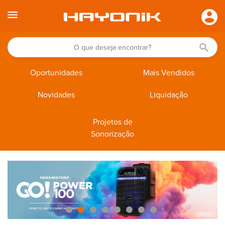
Oportunidades
Mais Vendidos
Novidades
Liquidação
Projetos de
Sonorização