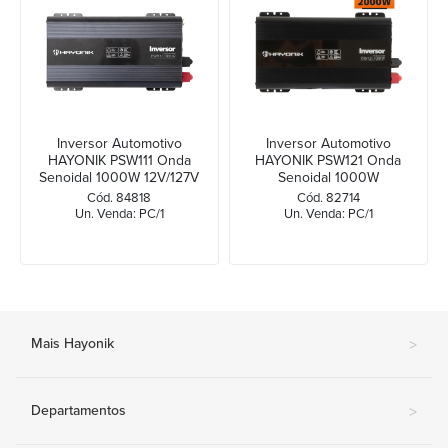
Inversor Automotivo
Inversor Automotivo
HAYONIK PSW111 Onda
HAYONIK PSW121 Onda
Senoidal 1000W 12V/127V
Senoidal 1000W
12Vdc/220V
Cód. 84818
Cód. 82714
Un. Venda: PC/1
Un. Venda: PC/1
Mais Hayonik
>
Departamentos
>