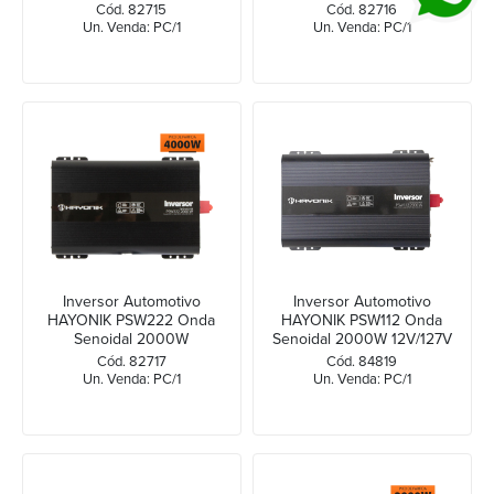
12Vdc/220V
24Vdc/127V
Cód. 82715
Cód. 82716
Un. Venda: PC/1
Un. Venda: PC/1
Inversor Automotivo
Inversor Automotivo
HAYONIK PSW222 Onda
HAYONIK PSW112 Onda
Senoidal 2000W
Senoidal 2000W 12V/127V
24Vdc/220V
Cód. 82717
Cód. 84819
Un. Venda: PC/1
Un. Venda: PC/1