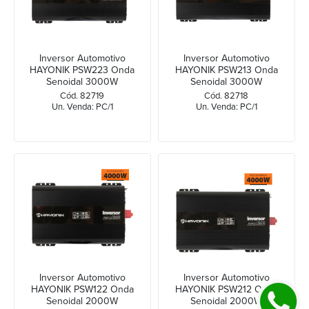
Inversor Automotivo
Inversor Automotivo
HAYONIK PSW223 Onda
HAYONIK PSW213 Onda
Senoidal 3000W
Senoidal 3000W
24Vdc/220V
24Vdc/127V
Cód. 82719
Cód. 82718
Un. Venda: PC/1
Un. Venda: PC/1
Inversor Automotivo
Inversor Automotivo
HAYONIK PSW122 Onda
HAYONIK PSW212 Onda
Senoidal 2000W
Senoidal 2000W