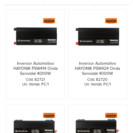
Inversor Automotivo
Inversor Automotivo
HAYONIK PSW414 Onda
HAYONIK PSW424 Onda
Senoidal 4000W
Senoidal 4000W
48Vdc/127V
48Vdc/220V
Cód. 82721
Cód. 82720
Un. Venda: PC/1
Un. Venda: PC/1