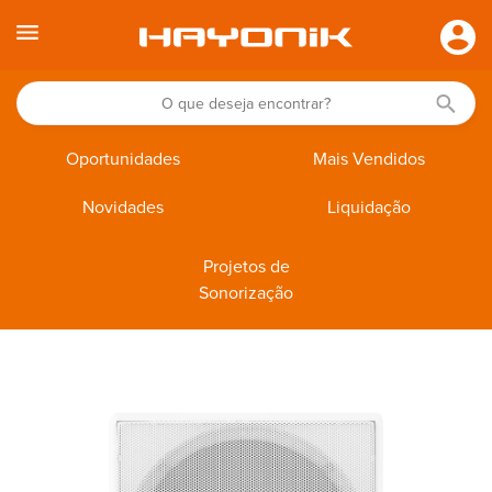
Oportunidades
Mais Vendidos
Novidades
Liquidação
Projetos de
Sonorização