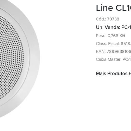
Line CL
Cód.: 70738
Un. Venda: PC/1
Peso: 0,768 KG
Class. Fiscal: 8518
EAN: 789963810
Caixa Master: PC/1
Mais Produtos