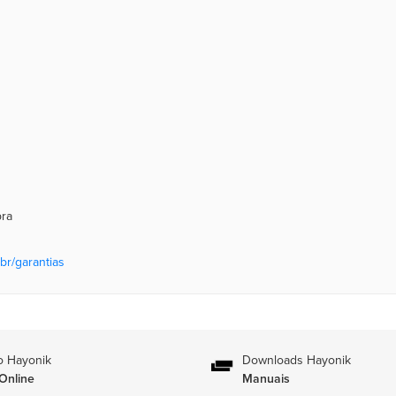
pra
br/garantias
o Hayonik
Downloads Hayonik
Online
Manuais