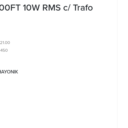
100FT 10W RMS c/ Trafo
.21.00
6450
 HAYONIK