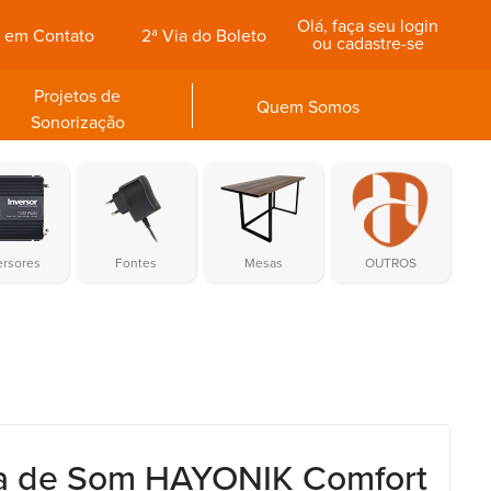
Olá, faça seu login
e em Contato
2ª Via do Boleto
ou cadastre-se
Projetos de
Quem Somos
Sonorização
ersores
Fontes
Mesas
OUTROS
a de Som HAYONIK Comfort