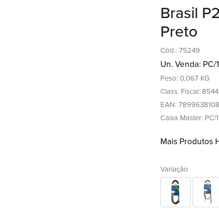
Brasil P
Preto
Cód.: 75249
Un. Venda: PC/1
Peso: 0,067 KG
Class. Fiscal: 854
EAN: 7899638108
Caixa Master: PC/1
Mais Produtos
Variação