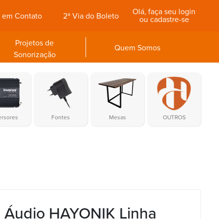
Olá, faça seu login
e em Contato
2ª Via do Boleto
ou cadastre-se
Projetos de
Quem Somos
Sonorização
ersores
Fontes
Mesas
OUTROS
 Áudio HAYONIK Linha