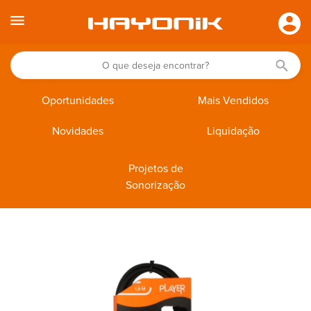
Oportunidades
Mais Vendidos
Novidades
Liquidação
Projetos de
Sonorização