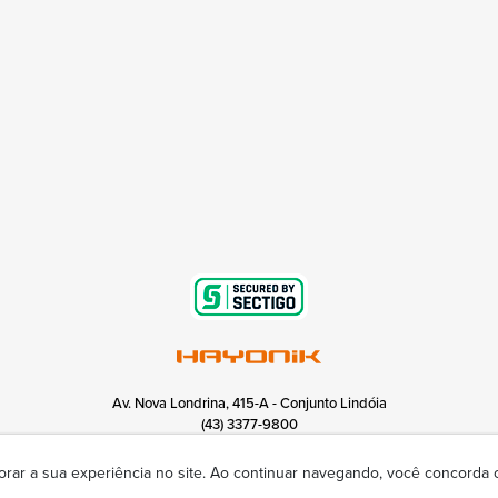
Av. Nova Londrina, 415-A - Conjunto Lindóia
(43) 3377-9800
hayonik@hayonik.com.br
Segunda à sexta das 8h00 às 17h50
orar a sua experiência no site. Ao continuar navegando, você concorda