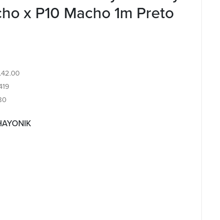
ho x P10 Macho 1m Preto
4.42.00
419
80
 HAYONIK