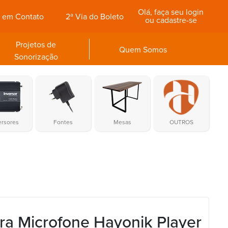
Olá, faça seu login
e em Contato
2ª Via do Boleto
ou cadastre-se
Projetos de
Quem Somos
Sonorização
ersores
Fontes
Mesas
OUTROS
ra Microfone Hayonik Player