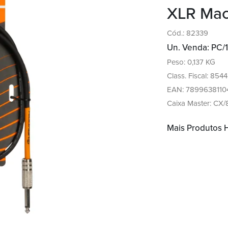
XLR Mac
Cód.: 82339
Un. Venda: PC/1
Peso: 0,137 KG
Class. Fiscal: 854
EAN: 7899638110
Caixa Master: CX/
Mais Produtos