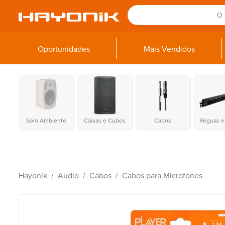
Oportunidades
Mais Vendidos
Som Ambiente
Caixas e Cubos
Cabos
Réguas e 
Hayonik
Audio
Cabos
Cabos para Microfones