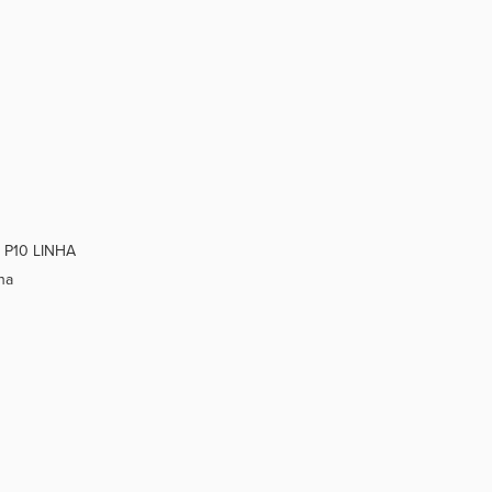
- P10 LINHA
ha