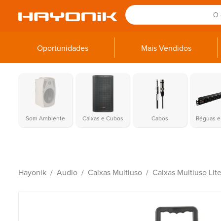
Oportunidades
Mais Vendidos
Som Ambiente
Caixas e Cubos
Cabos
Réguas e 
Hayonik
Audio
Caixas Multiuso
Caixas Multiuso Lit