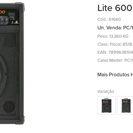
Lite 60
Cód.: 61660
Un. Venda: PC/1
Peso: 13,360 KG
Class. Fiscal: 851
EAN: 7899638104
Caixa Master: PC/1
Mais Produtos
Variação