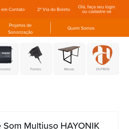
Olá, faça seu login
e em Contato
2ª Via do Boleto
ou cadastre-se
Projetos de
Quem Somos
Sonorização
ersores
Fontes
Mesas
OUTROS
e Som Multiuso HAYONIK