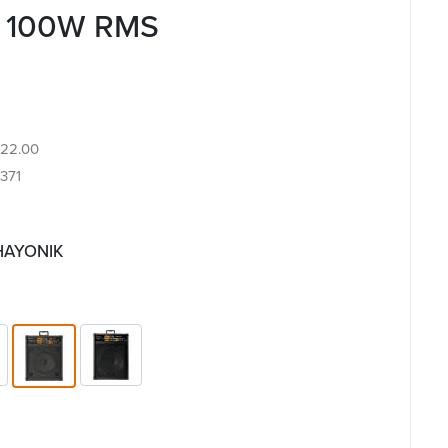
0 100W RMS
8.22.00
371
 HAYONIK