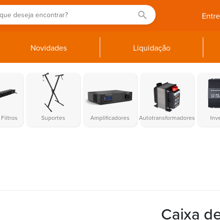
Entr
Novidades
Liquidação
Filtros
Suportes
Amplificadores
Autotransformadores
Inv
e
Caixa d