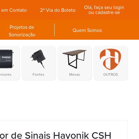
Olá, faça seu login
e em Contato
2ª Via do Boleto
ou cadastre-se
Projetos de
Quem Somos
Sonorização
ersores
Fontes
Mesas
OUTROS
or de Sinais Hayonik CSH