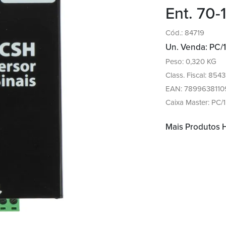
Ent. 70-
Cód.: 84719
Un. Venda: PC/1
Peso: 0,320 KG
Class. Fiscal: 854
EAN: 7899638110
Caixa Master: PC/1
Mais Produtos