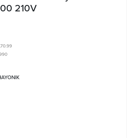
100 210V
3.70.99
990
 HAYONIK