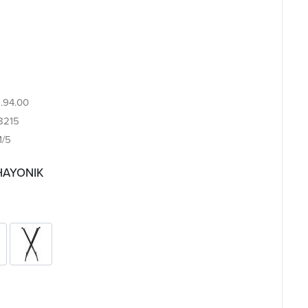
9.94.00
8215
M/5
 HAYONIK