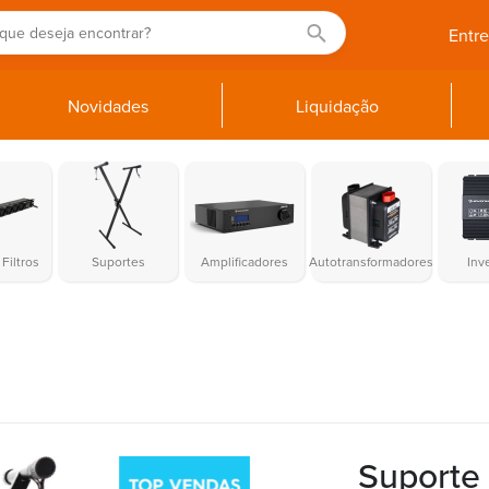
Entr
Novidades
Liquidação
Filtros
Suportes
Amplificadores
Autotransformadores
Inv
Suporte