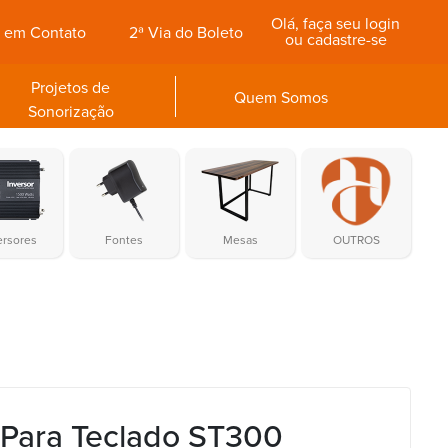
Olá, faça seu login
e em Contato
2ª Via do Boleto
ou cadastre-se
Projetos de
Quem Somos
Sonorização
ersores
Fontes
Mesas
OUTROS
 Para Teclado ST300