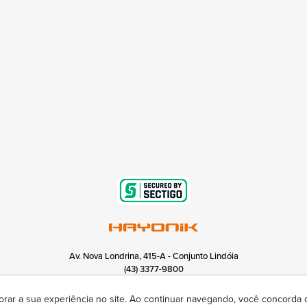
Av. Nova Londrina, 415-A - Conjunto Lindóia
(43) 3377-9800
hayonik@hayonik.com.br
Segunda à sexta das 8h00 às 17h50
orar a sua experiência no site. Ao continuar navegando, você concorda