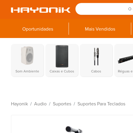
Oportunidades
Mais Vendidos
Som Ambiente
Caixas e Cubos
Cabos
Réguas e 
Hayonik
Audio
Suportes
Suportes Para Teclados