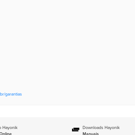
br/garantias
o Hayonik
Downloads Hayonik
Online
Manuais