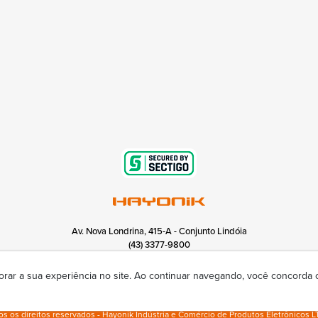
Av. Nova Londrina, 415-A - Conjunto Lindóia
(43) 3377-9800
hayonik@hayonik.com.br
Segunda à sexta das 8h00 às 17h50
orar a sua experiência no site. Ao continuar navegando, você concorda
s os direitos reservados - Hayonik Indústria e Comércio de Produtos Eletrônicos L