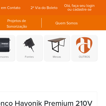
Olá, faça seu login
e em Contato
2ª Via do Boleto
ou cadastre-se
Projetos de
Quem Somos
Sonorização
ersores
Fontes
Mesas
OUTROS
ronco Hayonik Premium 210V