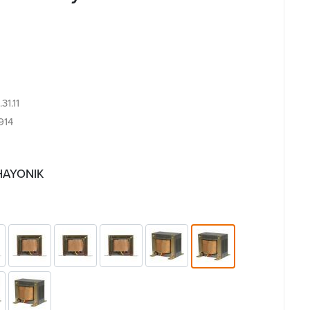
31.11
914
 HAYONIK