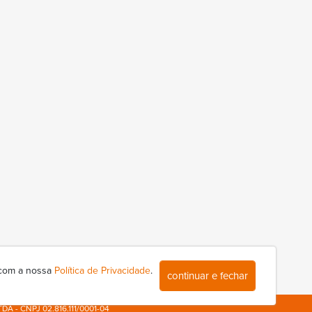
 com a nossa
Política de Privacidade
.
continuar e fechar
TDA - CNPJ 02.816.111/0001-04