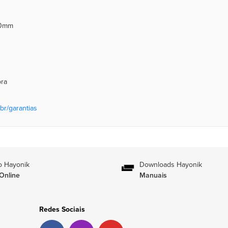
20mm
pra
br/garantias
o Hayonik
Downloads Hayonik
Online
Manuais
Redes Sociais