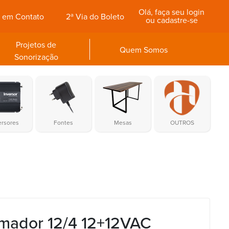
Olá, faça seu login
e em Contato
2ª Via do Boleto
ou cadastre-se
Projetos de
Quem Somos
Sonorização
ersores
Fontes
Mesas
OUTROS
rmador 12/4 12+12VAC