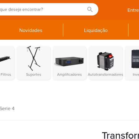
Entr
Novidades
Liquidação
Filtros
Suportes
Amplificadores
Autotransformadores
Inv
Serie 4
Transfo