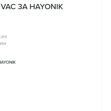
 VAC 3A HAYONIK
31.11
954
 HAYONIK