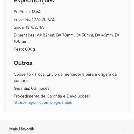
Especificações
Potência: 18VA
Entradas: 127/220 VAC
Saída: 18 VAC 1A
Dimensões: A= 82mm, B= 70mm, C= 58mm, D= 46mm, E=
100mm
Peso: 690g
Outros
Conserto / Troca: Envio da mercadoria para a origem da
compra
Garantia: 03 meses
Procedimento de Garantia e Devoluções:
https://hayonik.com.br/garantias
Mais Hayonik
>