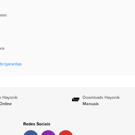
00mm
pra
br/garantias
o Hayonik
Downloads Hayonik
Online
Manuais
Redes Sociais