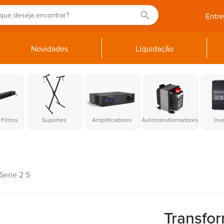
Entr
Novidades
Liquidação
Filtros
Suportes
Amplificadores
Autotransformadores
Inv
Serie 2 S
Transfo