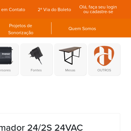
Olá, faça seu login
e em Contato
2ª Via do Boleto
ou cadastre-se
Projetos de
Quem Somos
Sonorização
ersores
Fontes
Mesas
OUTROS
rmador 24/2S 24VAC