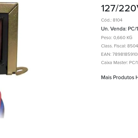
127/22
Cód.: 8104
Un. Venda: PC/1
Peso: 0,660 KG
Class. Fiscal: 8504.
EAN: 7898185910
Caixa Master: PC/1
Mais Produtos