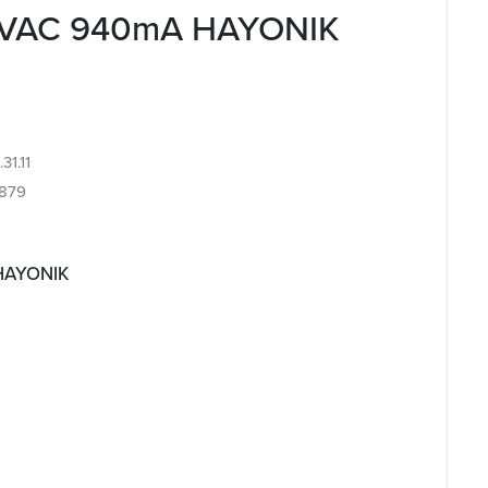
0VAC 940mA HAYONIK
31.11
879
 HAYONIK