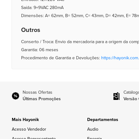
Saída: 9+9VAC 280mA
Dimensões: A= 62mm, B= 52mm, C= 43mm, D= 42mm, E= 78
Outros
Conserto / Troca: Envio da mercadoria para a origem da com
Garantia: 06 meses
Procedimento de Garantia e Devoluções:
https://hayonik.com.
Nossas Ofertas
Catálog
Últimas Promoções
Versão 
Mais Hayonik
Departamentos
Acesso Vendedor
Audio
Acesso Representante
Energia